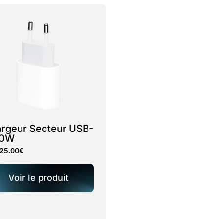
rgeur Secteur USB-
20W
25.00
€
Voir le produit