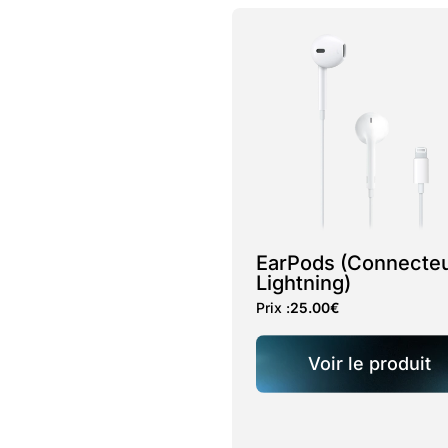
EarPods (Connecte
Lightning)
Prix :
25.00
€
Voir le produit