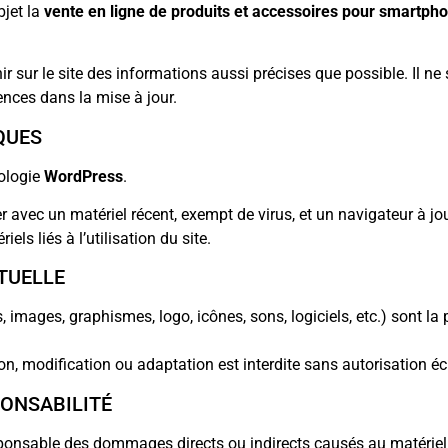
bjet la
vente en ligne de produits et accessoires pour smartph
nir sur le site des informations aussi précises que possible. Il ne
ences dans la mise à jour.
QUES
nologie
WordPress
.
r avec un matériel récent, exempt de virus, et un navigateur à jour
s liés à l’utilisation du site.
CTUELLE
s, images, graphismes, logo, icônes, sons, logiciels, etc.) sont 
on, modification ou adaptation est interdite sans autorisation écr
PONSABILITÉ
sponsable des dommages directs ou indirects causés au matériel de 