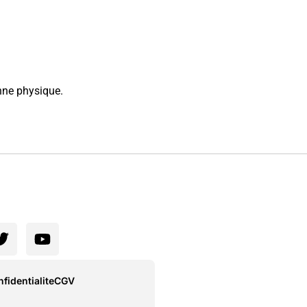
onne physique.
fidentialite
CGV